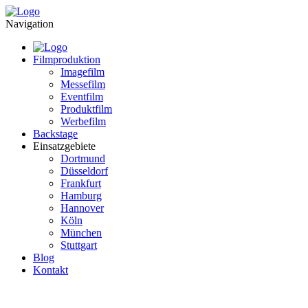
Navigation
Filmproduktion
Imagefilm
Messefilm
Eventfilm
Produktfilm
Werbefilm
Backstage
Einsatzgebiete
Dortmund
Düsseldorf
Frankfurt
Hamburg
Hannover
Köln
München
Stuttgart
Blog
Kontakt